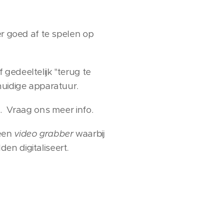
er goed af te spelen op
gedeeltelijk "terug te
huidige apparatuur.
k. Vraag ons meer info.
 een
v
ideo grabber
waarbij
en digitaliseert.